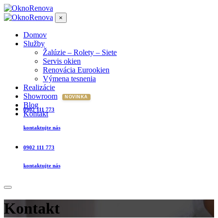
×
Domov
Služby
Žalúzie – Rolety – Siete
Servis okien
Renovácia Eurookien
Výmena tesnenia
Realizácie
Showroom
Blog
0902 111 773
Kontakt
kontaktujte nás
0902 111 773
kontaktujte nás
Kontakt