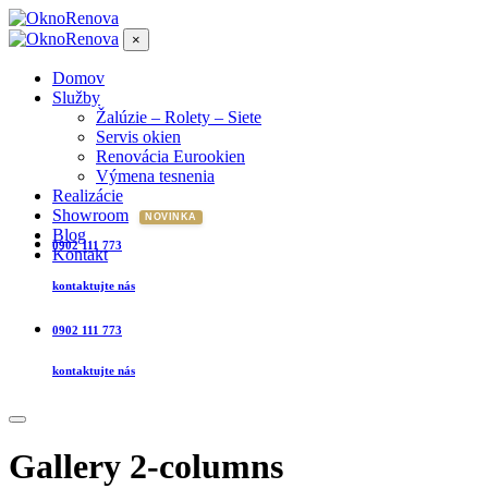
×
Domov
Služby
Žalúzie – Rolety – Siete
Servis okien
Renovácia Eurookien
Výmena tesnenia
Realizácie
Showroom
Blog
0902 111 773
Kontakt
kontaktujte nás
0902 111 773
kontaktujte nás
Gallery 2-columns