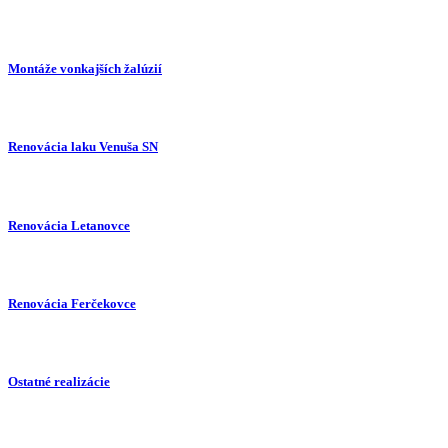
Montáže vonkajších žalúzií
Renovácia laku Venuša SN
Renovácia Letanovce
Renovácia Ferčekovce
Ostatné realizácie